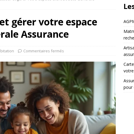
Les
t gérer votre espace
AGPM 
érale Assurance
Matmu
rech
Artis
bitation
Commentaires fermés
assur
Carte
votr
Assur
pour 