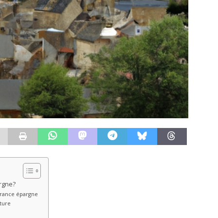
rgne?
urance épargne
ture