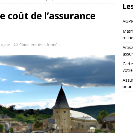
Les
 coût de l’assurance
AGPM 
Matmu
rech
argne
Commentaires fermés
Artis
assur
Carte
votr
Assur
pour 